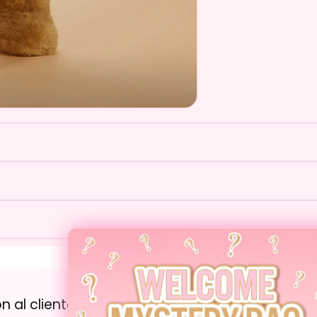
 aprobado por ositos de peluche brinda un ambiente acogedor co
ita a juego que hace que mantenerse hidratado se sienta como un
tá diseñado para lucir bien en tu escritorio, en tu bolso o a tu l
er will be delivered within 4-7 working days.
erficie
hipped in separate parcels.
n al cliente
Sobre nosotros
vered within our promise you must contact us to enables us to inves