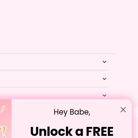
n cada sorbo, con un estampado de ositos de
 abrazo.
ado durante todo el día. Lindo, coleccionable y
Hey Babe,
Unlock a FREE
Contáctenos
tigate the order within 30 days of the order being