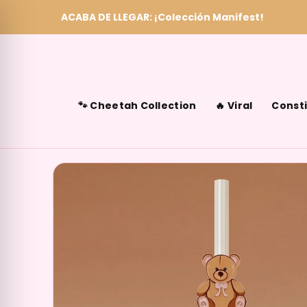
ACABA DE LLEGAR: ¡Colección Manifest!
Skip to content
🐾 Cheetah Collection
🔥 Viral
Consti