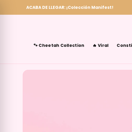
ACABA DE LLEGAR: ¡Colección Manifest!
Skip to content
🐾 Cheetah Collection
🔥 Viral
Consti