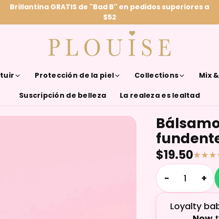
Brillantina GRATIS de "Bad B" en pedidos superiores a
$52
tuir
Protección de la piel
Collections
Mix 
Suscripción de belleza
La realeza es lealtad
Bálsamo 
fundente 
$19.50
−
+
Loyalty ba
Now
t