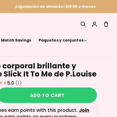
¡Liquidación de almacén! $19.50 o menos
& Match Savings
Paquetes y conjuntos
corporal brillante y
SEARCH
Slick It To Me de P.Louise
5.0
(1)
ADD TO CART
bes earn
points with this product.
Join
o earn points on every purchase.