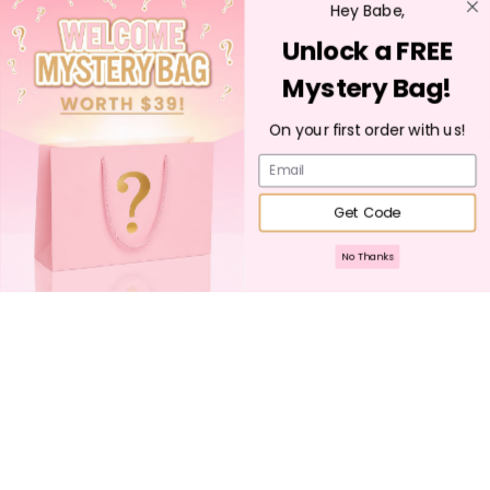
Hey Babe,
✓ Caolín + Arcilla de Lava Marroquí
-
Limpia los poros,
Unlock a FREE
controla el aceite
✓
Glicerina
, Trealosa, Hialuronato de Sodio
-
Mantiene la
Mystery Bag!
humedad mucho después de enjuagar
✓ Aloe,
Centella
y Extracto de Avena
-
Calman la
On your first order with us!
inflamación y la irritación
Email
✓ Vitamina E, Cúrcuma y Raíz de
Regaliz
-
Combate los
radicales libres y apoya la elasticidad de la piel
Get Code
✓ Aceite de Rosa Damascena
-
Aroma lujoso con
beneficios que realzan el brillo
No Thanks
✨
Perfecto para: Piel normal a seca, piel madura y
cualquiera que desee esa sensación de spa de lujo en
casa
🍭
Fruity & Loopy
Magia multiaácido para los que buscan un brillo
Únete a la familia
Esta barra brillante y audaz es
la
solución para la piel
propensa al acné, congestionada o con textura.
Suscríbete para recibir actualizaciones y descuentos de la
¡Desintoxica y exfolia de una sola pasada!
tienda.
Beneficios clave:
Su
Suscribirse
correo