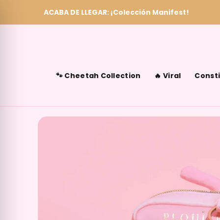
ACABA DE LLEGAR: ¡Colección Manifest!
Skip to content
🐾 Cheetah Collection
🔥 Viral
Consti