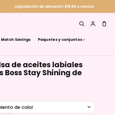
¡Liquidación de almacén! $19.50 o menos
& Match Savings
Paquetes y conjuntos
lsa de aceites labiales
SEARCH
es Boss Stay Shining de
iento de color