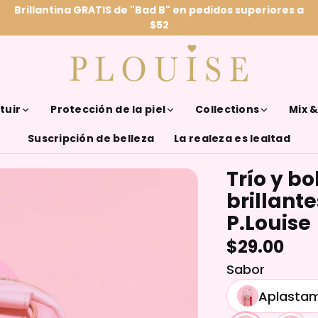
Brillantina GRATIS de "Bad B" en pedidos superiores a
$52
tuir
Protección de la piel
Collections
Mix 
Suscripción de belleza
La realeza es lealtad
Trío y bo
brillant
P.Louise
$29.00
Sabor
Aplastam