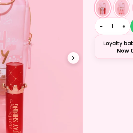
−
+
Loyalty ba
Now
t