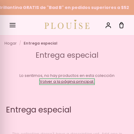
illantina GRATIS de "Bad B" en pedidos superiores a $52
Skip to content
Hogar
Entrega especial
SEARCH
Entrega especial
Lo sentimos, no hay productos en esta colección
Volver a la página principal.
Entrega especial
This collection doesn't have a description yet. Add one in